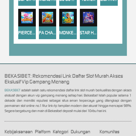
FIERCE FISHING
FA CHAI FISHING
MONKEY KING FISHING
STAR HUNTER
BEKASIBET: Rekomendasi Link Daftar Slot Murah Akses
Ekslusif Vip Gampang Menang
BEKASIBET
adalah salah satu rekomendasi daftar link slot murah berkualitas dengan akses
ekslusif dengan akun vip gampang menang setiap hari. Bekasibet telah popular selama 1
dekade dan memiliki reputasi sebagai situs aman terpercaya yang dilengkapi dengan
permainan slot online no.1 fitur link rtp tampilan modern dan akurat hingga mencapai 98%.
Segera bergabung dan main di Bekasibet deposit mulai dari 10ribu hari ini.
Kebijaksanaan
Platform
Kategori
Dukungan
Komunitas