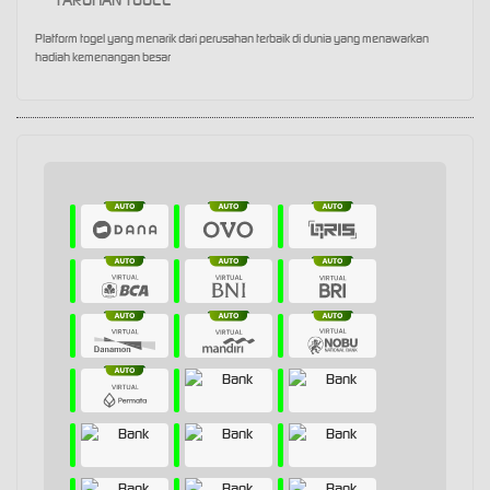
Platform togel yang menarik dari perusahan terbaik di dunia yang menawarkan
hadiah kemenangan besar