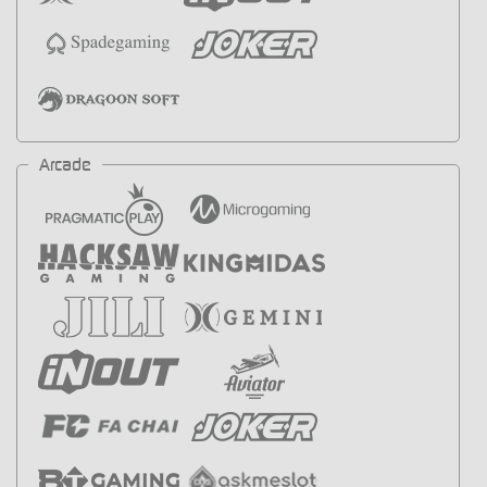
Arcade