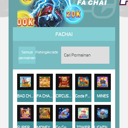
FACHAI
Semua
Fishing
Arcade
permainan
BAO CHUAN FISHING
FA CHAI DOZER
CIRCUS DOZER
Gods Fortune Fishing
MINES
SUPER COLOR GAME
MONEY TREE DOZER
Go Go Rise
TOWER
LIGHTNING BOMB