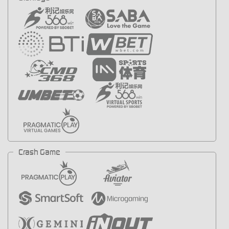
Crash Game