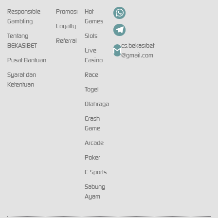
Responsible
Promosi
Hot
Gambling
Games
Loyalty
Tentang
Slots
Referral
BEKASIBET
cs.bekasibet
Live
@gmail.com
Pusat Bantuan
Casino
Syarat dan
Race
Ketentuan
Togel
Olahraga
Crash
Game
Arcade
Poker
E-Sports
Sabung
Ayam