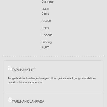
Olahraga
Crash
Game
Arcade
Poker
E-Sports
Sabung
Ayam
TARUHAN SLOT
Penyedia slot online dengan beragam pilihan game menarik yang memudahkan
pemain untuk mencapai jackpot
TARUHAN OLAHRAGA