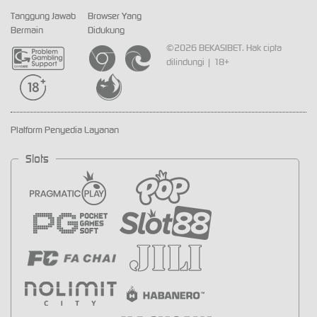
Tanggung Jawab
Browser Yang
Bermain
Didukung
©2026 BEKASIBET. Hak cipta
dilindungi | 18+
Platform Penyedia Layanan
Slots