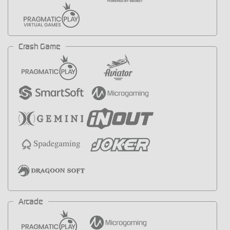
Crash Game
Arcade