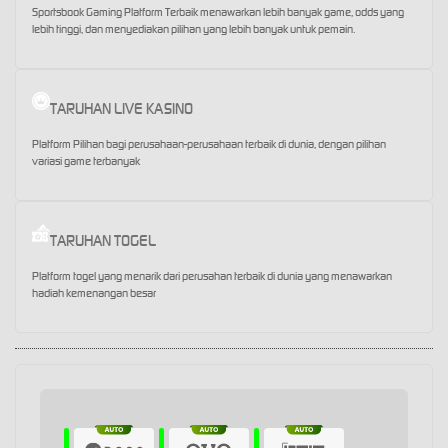
Sportsbook Gaming Platform Terbaik menawarkan lebih banyak game, odds yang
lebih tinggi, dan menyediakan pilihan yang lebih banyak untuk pemain.
TARUHAN LIVE KASINO
Platform Pilihan bagi perusahaan-perusahaan terbaik di dunia, dengan pilihan
variasi game terbanyak
TARUHAN TOGEL
Platform togel yang menarik dari perusahan terbaik di dunia yang menawarkan
hadiah kemenangan besar