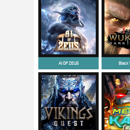
AI OF ZEUS
Black