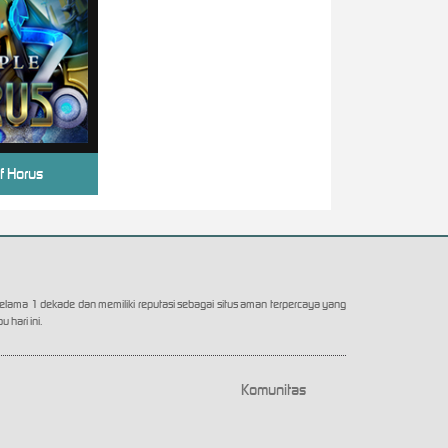
f Horus
 selama 1 dekade dan memiliki reputasi sebagai situs aman terpercaya yang
 hari ini.
Komunitas