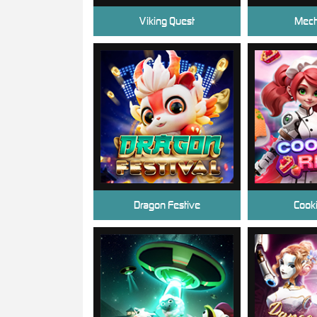
Viking Quest
Mech
Dragon Festive
Cook