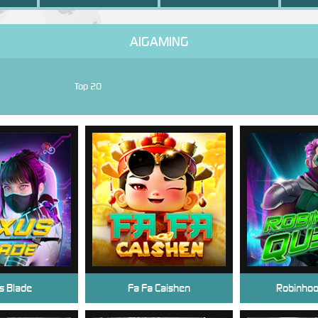
AIGAMING
Top 20
s Blade
Fa Fa Caishen
Robinhoo