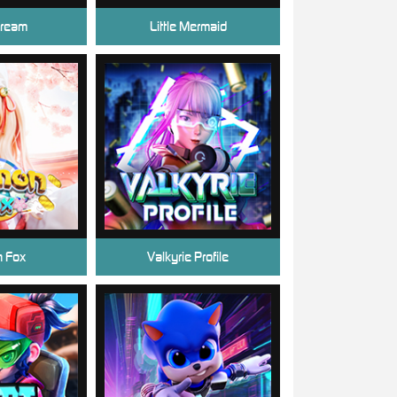
Dream
Little Mermaid
 Fox
Valkyrie Profile