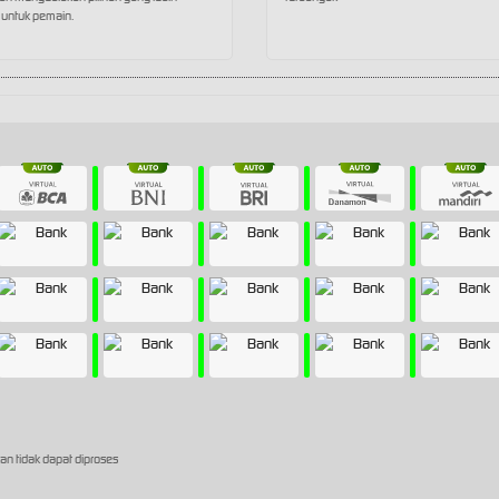
untuk pemain.
an tidak dapat diproses