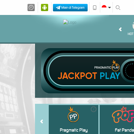
Main di Telegram
SELAMAT KEPADA
HOT
me*****h Berhasil Withdraw Sebesar Rp 9.800.000
JACKPOT
PLAY
i
Pragmatic Play
Fat Pand