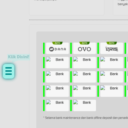
banyak 
Klik Disini!
* Selama bank maintenance dan bank offline deposit dan penarik