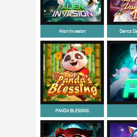
Alien Invasion
Dance D
PANDA BLESSING