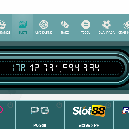
 GAMES
SLOTS
LIVE CASINO
RACE
TOGEL
OLAHRAGA
CRASH
IDR
12,731,594,384
i
i
i
a
PG Soft
Slot88 x PP