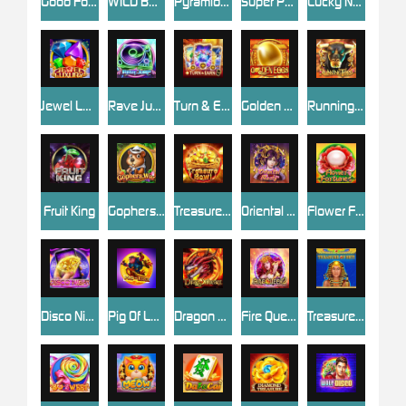
Good Fortune M
WILD BOUNTY 2
Pyramid Raider
Super Power Bank
Lucky Neko New Year
Jewel Luxury
Rave Jump
Turn & Earn
Golden Eggs
Running Toro
Fruit King
Gophers War
Treasure Bowl
Oriental Beauty
Flower Fortunes
Disco Night M
Pig Of Luck
Dragon Heart
Fire Queen2
Treasure of Seti