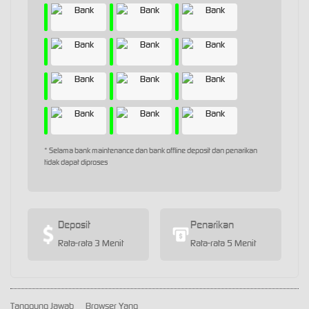
* Selama bank maintenance dan bank offline deposit dan penarikan
tidak dapat diproses
Deposit
Penarikan
Rata-rata 3 Menit
Rata-rata 5 Menit
Tanggung Jawab
Browser Yang