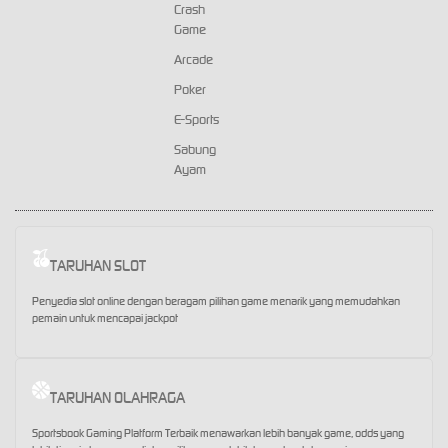
Crash
Game
Arcade
Poker
E-Sports
Sabung
Ayam
TARUHAN SLOT
Penyedia slot online dengan beragam pilihan game menarik yang memudahkan
pemain untuk mencapai jackpot
TARUHAN OLAHRAGA
Sportsbook Gaming Platform Terbaik menawarkan lebih banyak game, odds yang