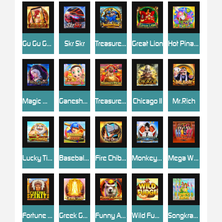
Gu Gu Gu 2 M
Skr Skr
Treasure Island
Great Lion
Hot Pinatas
Magic World
Ganesha Jr.
Treasure Pirate
Chicago II
Mr.Rich
Lucky Tigers
Baseball Fever
Fire Chibi M
Monkey Office Legend
Mega Winner
Fortune Spirits
Greek Gods
Funny Alpaca
Wild Fudge
Songkran Festival