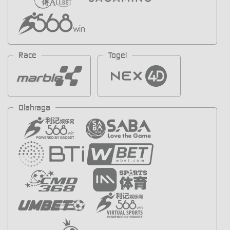
Race
Togel
Olahraga