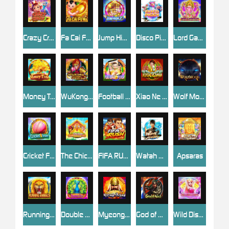
Crazy Crazy 3
Fa Cai Fu Wa
Jump High 2
Disco Piggy
Lord Ganesha
Money Tree
WuKong&Peaches
Football Fever
Xiao Ne Zha
Wolf Moon
Cricket Fever
The Chicken House
FIFA RUSH
Watah Master
Apsaras
Running Animals
Double Fly
Myeong-ryang
God of War
Wild Disco Night