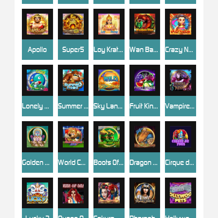
Apollo
Super5
Loy Krathong
Wan Bao Dino
Crazy Nuozha
Lonely Planet
Summer Mood
Sky Lantern
Fruit King II
Vampire Kiss
Golden Mayan
World Cup Russia 2018
Boots Of Luck
Dragon Hunters
Cirque de fous