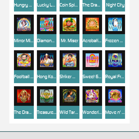
Hungry Cats
Lucky Legend
Coin Spinner
The Dragon Brings Wealth
Night City
Mirror Mirror
Diamond Fruit
Mr. Miser
Acrobatics
Frozen World
Football Fever M
Hong Kong Flavor
Striker WILD
Sweet 666 Deluxe
Royal Fruit
The Dragon Brings Wealth 2
Treasure Koi
Wild Tarzan
Wonderland
Move n' Jump