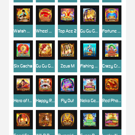
Watah Master Turbo
Wheel Money
Top Ace 2
Gu Gu Gu M
Fortune Totem
Six Gacha
Gu Gu Gu2
Zeus M
Fishing King
Crazy Crazy
Hero of the 3 Kingdoms - Cao Cao
Happy Rich Year
Fly Out
Neko Gems
Red Phoenix