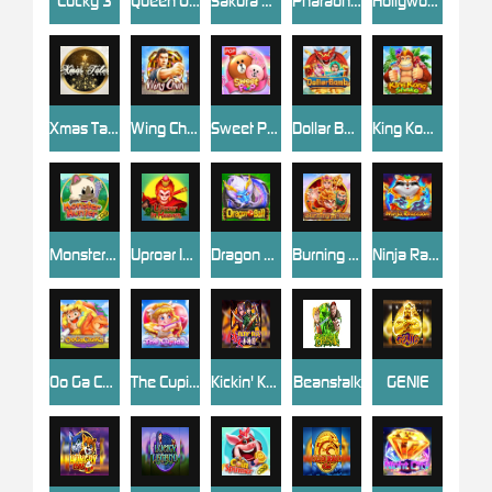
Lucky 3
Queen Of Dead
Sakura Legend
Pharaoh's Gold
Hollywood Pets
Xmas Tales
Wing Chun
Sweet POP
Dollar Bomb
King Kong Shake
Monster Hunter
Uproar In Heaven
Dragon Ball
Burning Xi-You
Ninja Raccoon
Oo Ga Cha Ka
The Cupids
Kickin' Kash
Beanstalk
GENIE