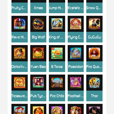
Fruity Carnival
Xmas
Jump Higher
Ecstatic Circus
Snow Queen
Rave High
Big Wolf
King of Atlantis
Flying Cai Shen
GuGuGu
Detective Dee 2
Yuan Bao
6 Toros
Poseidon
Fire Queen
Treasure House
Pub Tycoon
Fire Chibi
Football Baby
Thor