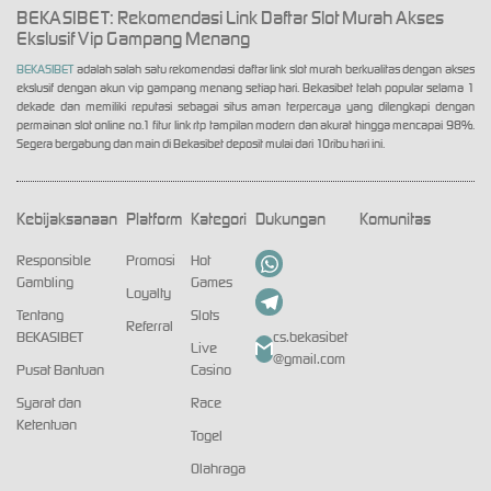
BEKASIBET: Rekomendasi Link Daftar Slot Murah Akses
Ekslusif Vip Gampang Menang
BEKASIBET
adalah salah satu rekomendasi daftar link slot murah berkualitas dengan akses
ekslusif dengan akun vip gampang menang setiap hari. Bekasibet telah popular selama 1
dekade dan memiliki reputasi sebagai situs aman terpercaya yang dilengkapi dengan
permainan slot online no.1 fitur link rtp tampilan modern dan akurat hingga mencapai 98%.
Segera bergabung dan main di Bekasibet deposit mulai dari 10ribu hari ini.
Kebijaksanaan
Platform
Kategori
Dukungan
Komunitas
Responsible
Promosi
Hot
Gambling
Games
Loyalty
Tentang
Slots
Referral
BEKASIBET
cs.bekasibet
Live
@gmail.com
Pusat Bantuan
Casino
Syarat dan
Race
Ketentuan
Togel
Olahraga