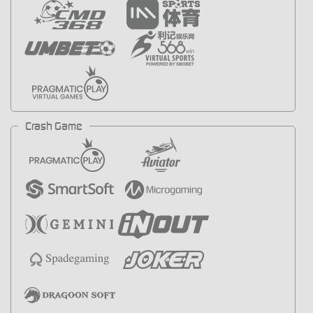
Crash Game