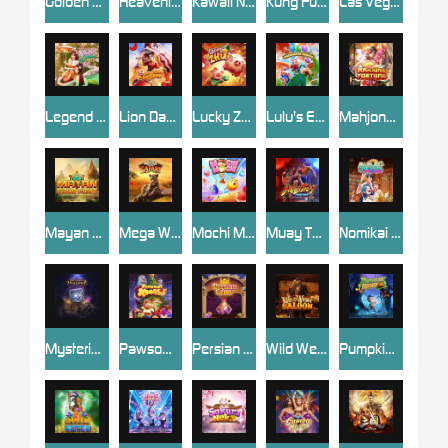
Golden Hatch
Heavenly Sage
Kawaii Neko
Kung Fu Warrior
Las Vegas Party
Legend of the White and Green Snake
Lion Dance Fortune
Lucky Zhu
Lulu's Enchanted Forest
Mahjong Fortune
Mayan Gold Hunt
Mega Wild Safari
Mochi Mochi
Muay Thai Arena
Nomikai Fever
Mysteries of Pandora
Pawsome Xmas
Persian Gems
Wild West Saloon
Pumpkin Night