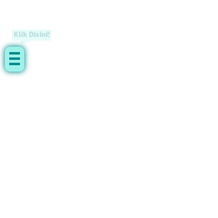
Klik Disini!