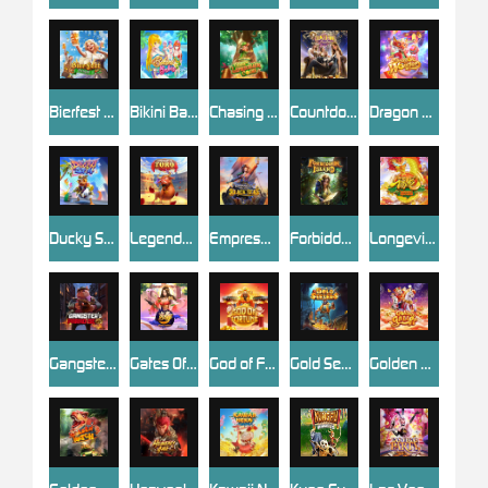
Bierfest Delight
Bikini Babes
Chasing Leprechaun Coins
Countdown to Fortune
Dragon Wonder
Ducky Spin
Legendary El Toro
Empress of the Black Seas
Forbidden Island
Longevity dragon(Fulong)
Gangster's Paradise
Gates Of Kunlun
God of Fortune
Gold Seekers
Golden Gallop