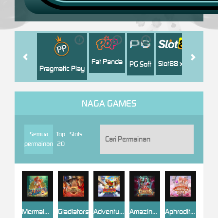
i
i
i
i
i
Facha
Fat Panda
Slot88 x PP
PG Soft
Pragmatic Play
NAGA GAMES
Semua
Top
Slots
permainan
20
Mermaid's Treasure
Gladiators
Adventures Of Caramelo
Amazing Circus
Aphrodite - Goddess of Love