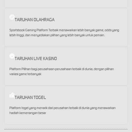
TARUHAN OLAHRAGA
Sportsbook Gaming Platform Terbaik menawarkan lebih banyak game, odds yang
lebih tinggi, dan menyediakan pilihan yang lebih banyak untuk pemain.
TARUHAN LIVE KASINO
Platform Pilihan bagi perusahaan-perusahaan terbaik di dunia, dengan pilihan
variasi game terbanyak
TARUHAN TOGEL
Platform togel yang menarik dari perusahan terbaik di dunia yang menawarkan
hadiah kemenangan besar