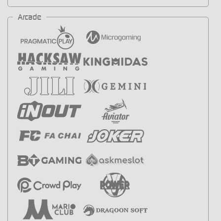
Arcade