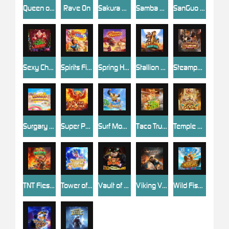
Queen of Aztec
Rave On
Sakura Neko
Samba Fiesta
SanGuo - The Brotherhood
Sexy Christmas Sirens
Spirits Fiesta
Spring Harvest
Stallion Princess
Steampunk Reloaded
Surgary bonanza
Super Phoenix
Surf Monkey
Taco Truck Delight
Temple of Gods
TNT Fiesta
Tower of Riches
Vault of Riches
Viking Valor
Wild Fish Hunter