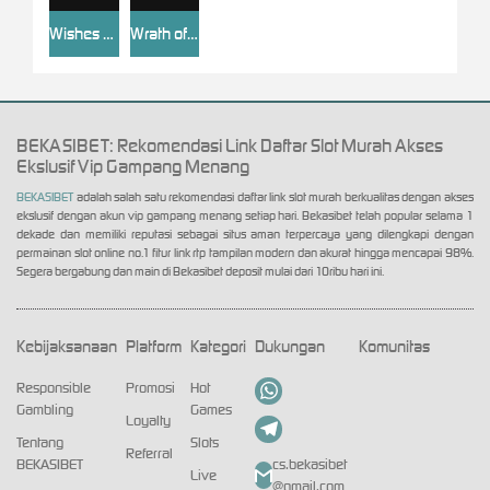
Wishes of the Genie
Wrath of Zeus
BEKASIBET: Rekomendasi Link Daftar Slot Murah Akses
Ekslusif Vip Gampang Menang
BEKASIBET
adalah salah satu rekomendasi daftar link slot murah berkualitas dengan akses
ekslusif dengan akun vip gampang menang setiap hari. Bekasibet telah popular selama 1
dekade dan memiliki reputasi sebagai situs aman terpercaya yang dilengkapi dengan
permainan slot online no.1 fitur link rtp tampilan modern dan akurat hingga mencapai 98%.
Segera bergabung dan main di Bekasibet deposit mulai dari 10ribu hari ini.
Kebijaksanaan
Platform
Kategori
Dukungan
Komunitas
Responsible
Promosi
Hot
Gambling
Games
Loyalty
Tentang
Slots
Referral
BEKASIBET
cs.bekasibet
Live
@gmail.com